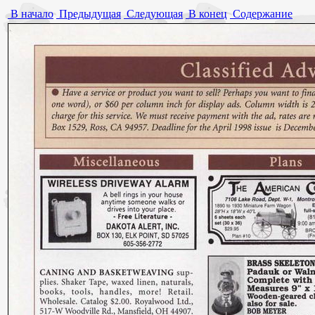
В начало
Предыдущая
Следующая
В конец
Содержание