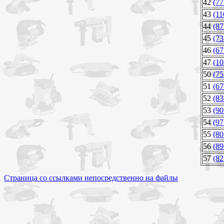
42
(77
43
(11
44
(87
45
(73
46
(67
47
(10
50
(75
51
(67
52
(83
53
(90
54
(97
55
(80
56
(89
57
(82
Страница со ссылками непосредственно на файлы