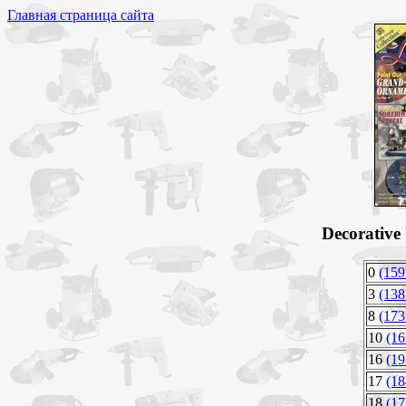
Главная страница сайта
Decorative
0
(159
3
(138
8
(173
10
(16
16
(19
17
(18
18
(17